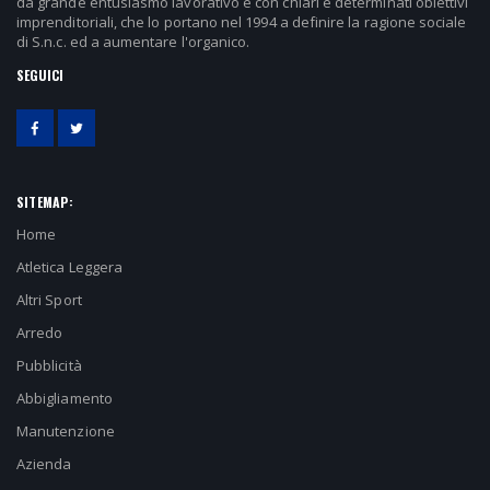
da grande entusiasmo lavorativo e con chiari e determinati obiettivi
imprenditoriali, che lo portano nel 1994 a definire la ragione sociale
di S.n.c. ed a aumentare l'organico.
SEGUICI
SITEMAP:
Home
Atletica Leggera
Altri Sport
Arredo
Pubblicità
Abbigliamento
Manutenzione
Azienda