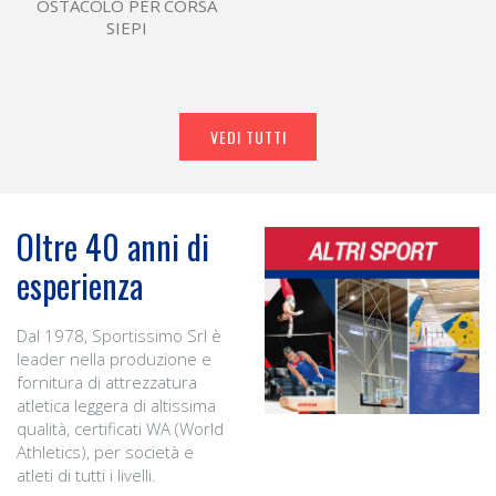
OSTACOLO PER CORSA
SIEPI
VEDI TUTTI
Oltre 40 anni di
esperienza
Dal 1978, Sportissimo Srl è
leader nella produzione e
fornitura di attrezzatura
atletica leggera di altissima
qualità, certificati WA (World
Athletics), per società e
atleti di tutti i livelli.