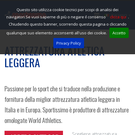
Questo sito utilizza cookie tecnici per scopi di analisi dei
ITALIANO
navigatori.Se vuoi saperne di più o negare il consenso
clicca qui
.
Chiudendo questo banner, scorrendo questa pagina o cliccando
qualunque suo elemento acconsenti all'uso dei cookie.
Accetto
Privacy Policy
ATTREZZATURA ATLETICA
LEGGERA
Passione per lo sport che si traduce nella produzione e
fornitura della miglior attrezzatura atletica leggera in
Italia e in Europa. Sportissimo è produttore di attrezzature
omologate World Athletics.
Scegliere attrezzatura