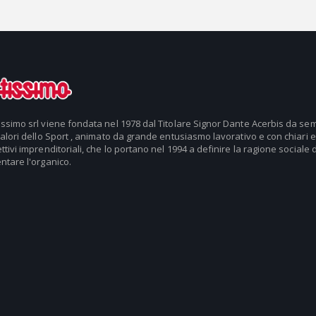
issimo srl viene fondata nel 1978 dal Titolare Signor Dante Acerbis da se
valori dello Sport , animato da grande entusiasmo lavorativo e con chiari e
ttivi imprenditoriali, che lo portano nel 1994 a definire la ragione sociale d
ntare l'organico.