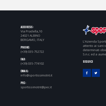
ADDRESS:
Via Pradella,10
24021 ALBINO
BERGAMO, ITALY
L'Azienda Sport
attento ai sani 
PHONE:
determinati obie
(+39) 035-752722
S.n.c. ed a aume
FAX:
SEGUICI
(+39) 035-774102
EMAIL:
info@sportissimotnt.it
PEC:
sportissimotnt@pec.it