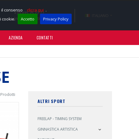
e il consenso
clicca qui
.
+39 035 75 27 22
ITALIANO
info@sportissimotnt.it
 cookie.
Accetto
Privacy Policy
AZIENDA
CONTATTI
E
 Prodotti
ALTRI SPORT
FREELAP - TIMING SYSTEM
GINNASTICA ARTISTICA