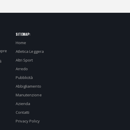
SITEMAP:
Home
mpre
Atletica Leggera
Altri Sport
i
Arredo
Pubblicità
Abbigliamento
Manutenzione
Azienda
Contatti
Privacy Policy