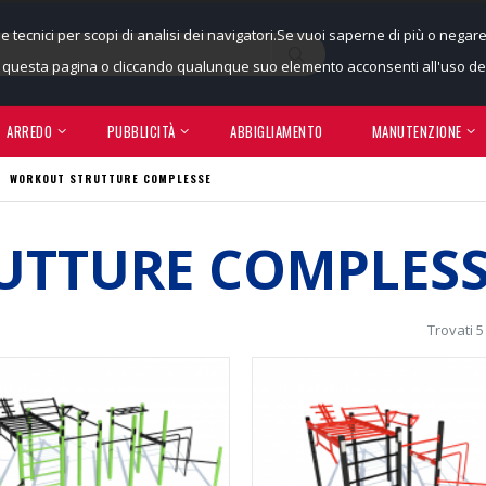
ie tecnici per scopi di analisi dei navigatori.Se vuoi saperne di più o negar
uesta pagina o cliccando qualunque suo elemento acconsenti all'uso dei
ARREDO
PUBBLICITÀ
ABBIGLIAMENTO
MANUTENZIONE
WORKOUT STRUTTURE COMPLESSE
UTTURE COMPLESS
Trovati 5