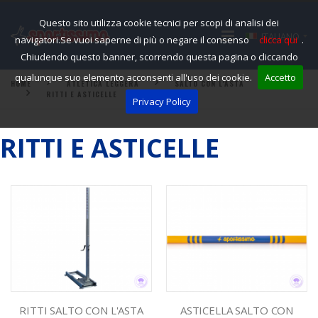
Questo sito utilizza cookie tecnici per scopi di analisi dei
ITALIANO
navigatori.Se vuoi saperne di più o negare il consenso
clicca qui
.
Chiudendo questo banner, scorrendo questa pagina o cliccando
qualunque suo elemento acconsenti all'uso dei cookie.
Accetto
HOME
ATLETICA LEGGERA
SALTO CON L'ASTA
RITTI E ASTICELLE
Privacy Policy
RITTI E ASTICELLE
RITTI SALTO CON L'ASTA
ASTICELLA SALTO CON