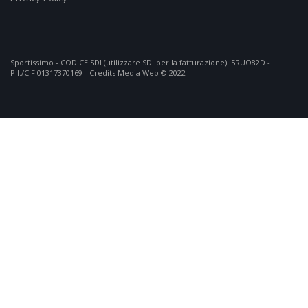
Sportissimo - CODICE SDI (utilizzare SDI per la fatturazione): 5RUO82D -
P.I./C.F.01317370169 - Credits
Media Web
© 2022