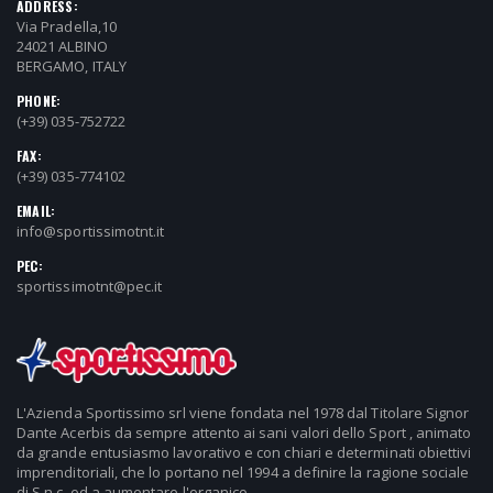
ADDRESS:
Via Pradella,10
24021 ALBINO
BERGAMO, ITALY
PHONE:
(+39) 035-752722
FAX:
(+39) 035-774102
EMAIL:
info@sportissimotnt.it
PEC:
sportissimotnt@pec.it
L'Azienda Sportissimo srl viene fondata nel 1978 dal Titolare Signor
Dante Acerbis da sempre attento ai sani valori dello Sport , animato
da grande entusiasmo lavorativo e con chiari e determinati obiettivi
imprenditoriali, che lo portano nel 1994 a definire la ragione sociale
di S.n.c. ed a aumentare l'organico.