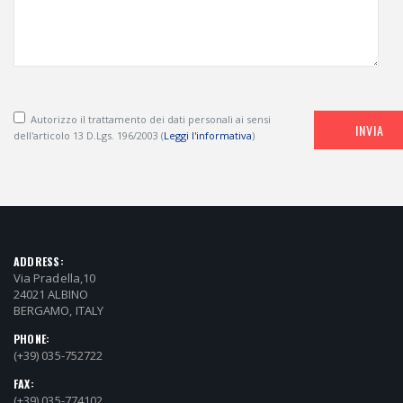
Autorizzo il trattamento dei dati personali ai sensi
INVIA
dell'articolo 13 D.Lgs. 196/2003 (
Leggi l'informativa
)
ADDRESS:
Via Pradella,10
24021 ALBINO
BERGAMO, ITALY
PHONE:
(+39) 035-752722
FAX:
(+39) 035-774102