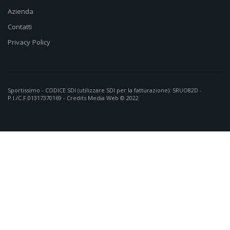
Azienda
Contatti
Privacy Policy
Sportissimo - CODICE SDI (utilizzare SDI per la fatturazione): 5RUO82D -
P.I./C.F.01317370169 - Credits
Media Web
© 2022