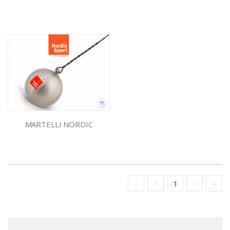
MARTELLI NORDIC
«
<
1
>
»