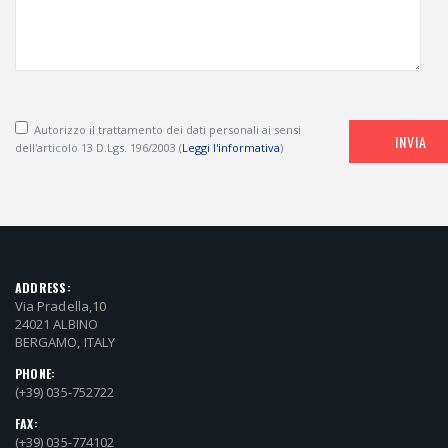
Autorizzo il trattamento dei dati personali ai sensi
INVIA
dell'articolo 13 D.Lgs. 196/2003 (
Leggi l'informativa
)
ADDRESS:
Via Pradella,10
24021 ALBINO
BERGAMO, ITALY
PHONE:
(+39) 035-752722
FAX:
(+39) 035-774102