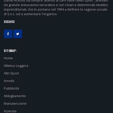
Dante Acerbis da sempre attento ai sani valori dello Sport , animato
da grande entusiasmo lavorativo e con chiari e determinati obiettivi
imprenditoriali, che lo portano nel 1994 a definire la ragione sociale
di S.n.c. ed a aumentare l'organico.
SEGUICI
SITEMAP:
Home
Atletica Leggera
Altri Sport
Arredo
Pubblicità
Abbigliamento
Manutenzione
Azienda