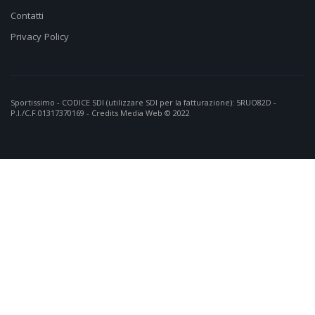
Contatti
Privacy Policy
Sportissimo - CODICE SDI (utilizzare SDI per la fatturazione): 5RUO82D -
P.I./C.F.01317370169 - Credits
Media Web
© 2022