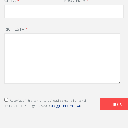
CITTA
PROVINCIA
RICHIESTA
Autorizzo il trattamento dei dati personali ai sensi
INVIA
dell'articolo 13 D.Lgs. 196/2003 (
Leggi l'informativa
)