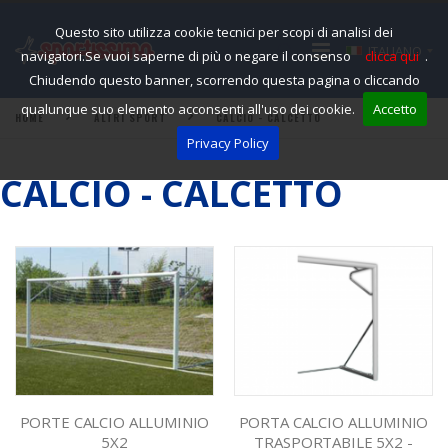
Questo sito utilizza cookie tecnici per scopi di analisi dei
ITALIANO
navigatori.Se vuoi saperne di più o negare il consenso
clicca qui
.
Chiudendo questo banner, scorrendo questa pagina o cliccando
qualunque suo elemento acconsenti all'uso dei cookie.
Accetto
HOME
ALTRI SPORT
CALCIO - CALCETTO
Privacy Policy
CALCIO - CALCETTO
PORTE CALCIO ALLUMINIO
PORTA CALCIO ALLUMINIO
5X2
TRASPORTABILE 5X2 -