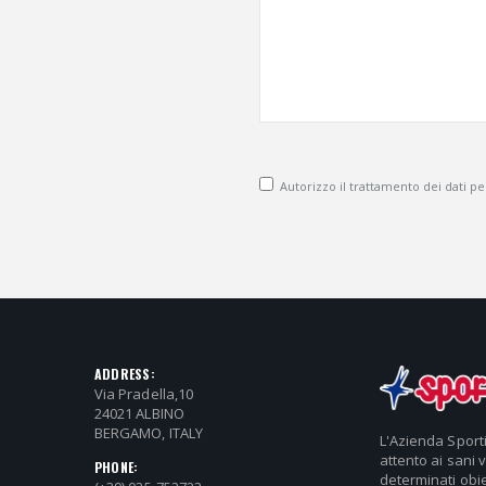
Autorizzo il trattamento dei dati pers
ADDRESS:
Via Pradella,10
24021 ALBINO
BERGAMO, ITALY
L'Azienda Sport
attento ai sani 
PHONE:
determinati obie