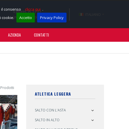
e il consenso
clicca qui
.
+39 035 75 27 22
ITALIANO
info@sportissimotnt.it
 cookie.
Accetto
Privacy Policy
AZIENDA
CONTATTI
 Prodotti
ATLETICA LEGGERA
SALTO CON L'ASTA
SALTO IN ALTO