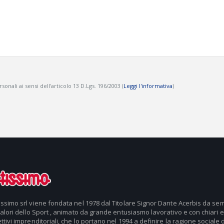
onali ai sensi dell'articolo 13 D.Lgs. 196/2003 (
Leggi l'informativa
)
issimo srl viene fondata nel 1978 dal Titolare Signor Dante Acerbis da se
valori dello Sport , animato da grande entusiasmo lavorativo e con chiari e
ttivi imprenditoriali, che lo portano nel 1994 a definire la ragione sociale d