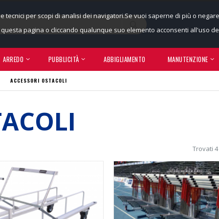
ie tecnici per scopi di analisi dei navigatori.Se vuoi saperne di più o negar
uesta pagina o cliccando qualunque suo elemento acconsenti all'uso dei
ARREDO
PUBBLICITÀ
ABBIGLIAMENTO
MANUTENZIONE
ACCESSORI OSTACOLI
TACOLI
Trovati 4