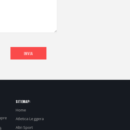
INVIA
SITEMAP:
Home
mpre
Atletica Leggera
Altri Sport
i