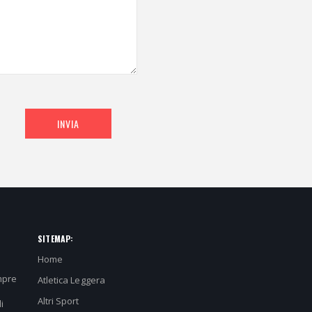
INVIA
SITEMAP:
Home
mpre
Atletica Leggera
Altri Sport
i