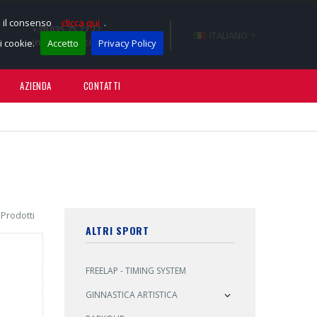
e il consenso
clicca qui
.
+39 035 75 27 22
ITALIANO
info@sportissimotnt.it
 cookie.
Accetto
Privacy Policy
AZIENDA
CONTATTI
 Prodotti
ALTRI SPORT
FREELAP - TIMING SYSTEM
GINNASTICA ARTISTICA