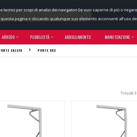
ie tecnici per scopi di analisi dei navigatori.Se vuoi saperne di più o negar
uesta pagina o cliccando qualunque suo elemento acconsenti all'uso dei
ARREDO
PUBBLICITÀ
ABBIGLIAMENTO
MANUTENZIONE
PORTE CALCIO
PORTE 6X2
Trovati 3