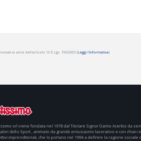
onali ai sensi dell'articolo 13 D.Lgs. 196/2003 (
Leggi l'informativa
)
issimo srl viene fondata nel 1978 dal Titolare Signor Dante Acerbis da se
valori dello Sport , animato da grande entusiasmo lavorativo e con chiari e
ttivi imprenditoriali, che lo portano nel 1994 a definire la ragione sociale d