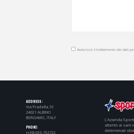
Autorizzo il trattamento dei dati pers
ADDRESS:
Via Pradella,10
24021 ALBINO
BERGAMO, ITALY
L'Azienda Sport
attento ai sani 
PHONE:
determinati obie
(+39) 035-752722