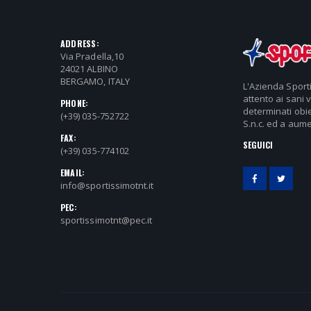
ADDRESS:
Via Pradella,10
24021 ALBINO
BERGAMO, ITALY
L'Azienda Sport
attento ai sani 
PHONE:
determinati obie
(+39) 035-752722
S.n.c. ed a aume
FAX:
SEGUICI
(+39) 035-774102
EMAIL:
info@sportissimotnt.it
PEC:
sportissimotnt@pec.it