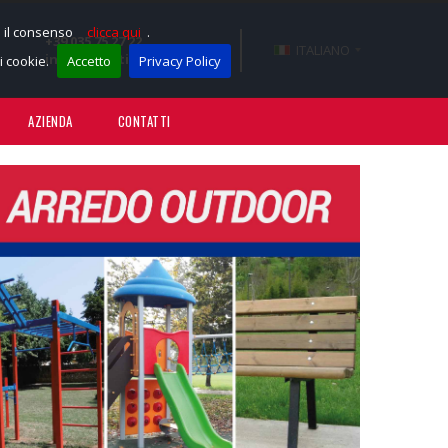
e il consenso
clicca qui
.
+39 035 75 27 22
ITALIANO
info@sportissimotnt.it
 cookie.
Accetto
Privacy Policy
AZIENDA
CONTATTI