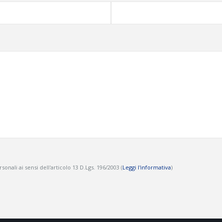
onali ai sensi dell'articolo 13 D.Lgs. 196/2003 (
Leggi l'informativa
)