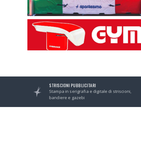
STRISCIONI PUBBLICITARI
Stampa in serigrafia e digitale di striscioni,
bandiere e gazebi