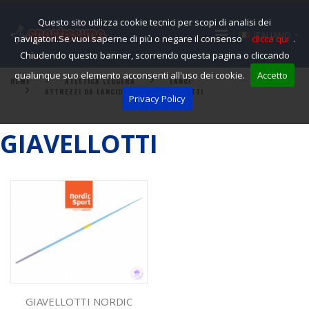
Questo sito utilizza cookie tecnici per scopi di analisi dei
ITALIANO
navigatori.Se vuoi saperne di più o negare il consenso
clicca qui
.
Chiudendo questo banner, scorrendo questa pagina o cliccando
qualunque suo elemento acconsenti all'uso dei cookie.
Accetto
HOME
ATLETICA LEGGERA
LANCI
ATTREZZI DA LANCIO
GIAVELLOTTI
Privacy Policy
GIAVELLOTTI
GIAVELLOTTI NORDIC