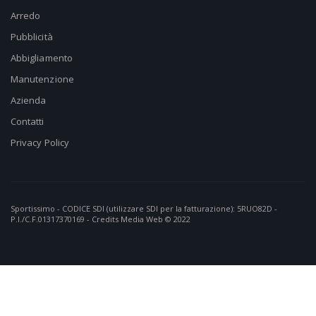
Arredo
Pubblicità
Abbigliamento
Manutenzione
Azienda
Contatti
Privacy Policy
Sportissimo - CODICE SDI (utilizzare SDI per la fatturazione): 5RUO82D -
P.I./C.F.01317370169 - Credits
Media Web
© 2022