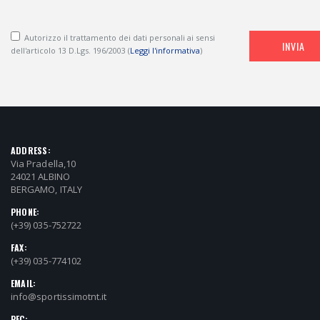
Autorizzo il trattamento dei dati personali ai sensi
INVIA
dell'articolo 13 D.Lgs. 196/2003 (
Leggi l'informativa
)
ADDRESS:
Via Pradella,10
24021 ALBINO
BERGAMO, ITALY
PHONE:
(+39) 035-752722
FAX:
(+39) 035-774102
EMAIL:
info@sportissimotnt.it
PEC: