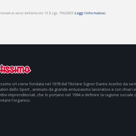
onali ai sensi dell'articolo 13 D.Lgs. 196/2003 (
Leggi l'informativa
)
issimo srl viene fondata nel 1978 dal Titolare Signor Dante Acerbis da se
valori dello Sport , animato da grande entusiasmo lavorativo e con chiari e
ttivi imprenditoriali, che lo portano nel 1994 a definire la ragione sociale d
ntare l'organico.