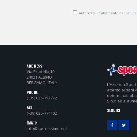
Autorizzo il trattamento dei dati pers
ADDRESS:
Via Pradella,10
24021 ALBINO
BERGAMO, ITALY
L'Azienda Sport
attento ai sani 
PHONE:
determinati obie
(+39) 035-752722
S.n.c. ed a aume
FAX:
SEGUICI
(+39) 035-774102
EMAIL:
info@sportissimotnt.it