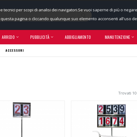
ie tecnici per scopi di analisi dei navigatori.Se vuoi saperne di più o negar
uesta pagina o cliccando qualunque suo elemento acconsenti all'uso dei
ARREDO
PUBBLICITÀ
ABBIGLIAMENTO
MANUTENZIONE
ACCESSORI
Trovati 10