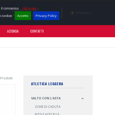
e il consenso
clicca qui
.
+39 035 75 27 22
ITALIANO
info@sportissimotnt.it
 cookie.
Accetto
Privacy Policy
AZIENDA
CONTATTI
 Prodotti
ATLETICA LEGGERA
SALTO CON L'ASTA
ZONE DI CADUTA
RITTI E ASTICELLE