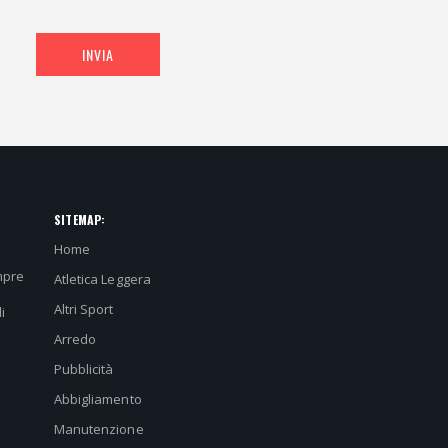
INVIA
SITEMAP:
Home
mpre
Atletica Leggera
Altri Sport
i
Arredo
Pubblicità
Abbigliamento
Manutenzione