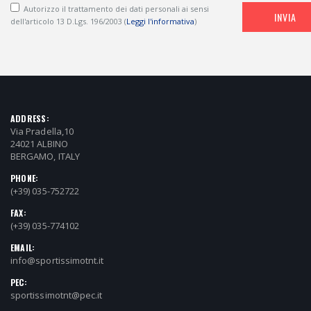
Autorizzo il trattamento dei dati personali ai sensi
INVIA
dell'articolo 13 D.Lgs. 196/2003 (
Leggi l'informativa
)
ADDRESS:
Via Pradella,10
24021 ALBINO
BERGAMO, ITALY
PHONE:
(+39) 035-752722
FAX:
(+39) 035-774102
EMAIL:
info@sportissimotnt.it
PEC:
sportissimotnt@pec.it