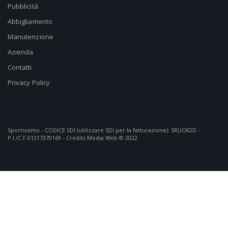
Pubblicità
Abbigliamento
Manutenzione
Azienda
Contatti
Privacy Policy
Sportissimo - CODICE SDI (utilizzare SDI per la fatturazione): 5RUO82D -
P.I./C.F.01317370169 - Credits
Media Web
© 2022