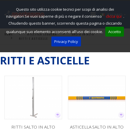
Questo sito utilizza cookie tecnici per scopi di analisi dei
ITALIANO
navigatori.Se vuoi saperne di più o negare il consenso
clicca qui
.
Chiudendo questo banner, scorrendo questa pagina o cliccando
qualunque suo elemento acconsenti all'uso dei cookie.
Accetto
HOME
ATLETICA LEGGERA
SALTO IN ALTO
RITTI E ASTICELLE
Privacy Policy
RITTI E ASTICELLE
RITTI SALTO IN ALTO
ASTICELLA SALTO IN ALTO