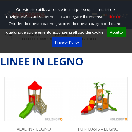
Questo sito utilizza cookie tecnici per scopi di analisi dei
ITALIANO
navigatori.Se vuoi saperne di più o negare il consenso
clicca qui
.
Chiudendo questo banner, scorrendo questa pagina o cliccando
qualunque suo elemento acconsenti all'uso dei cookie.
Accetto
HOME
ARREDO
PARCHI GIOCO
TORRETTE E COMBINATE
LINEE IN LEGNO
Privacy Policy
LINEE IN LEGNO
ALADIN - LEGNO
FUN OASIS - LEGNO