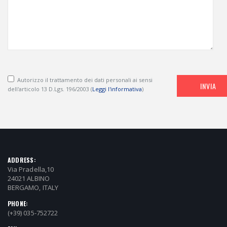
Autorizzo il trattamento dei dati personali ai sensi
INVIA
dell'articolo 13 D.Lgs. 196/2003 (
Leggi l'informativa
)
ADDRESS:
Via Pradella,10
24021 ALBINO
BERGAMO, ITALY
PHONE:
(+39) 035-752722