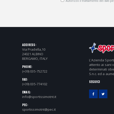
Autorizzo il trattamento dei dati pers
ADDRESS:
Via Pradella,10
24021 ALBINO
BERGAMO, ITALY
L'Azienda Sport
attento ai sani 
PHONE:
determinati obie
(+39) 035-752722
S.n.c. ed a aume
FAX:
SEGUICI
(+39) 035-774102
EMAIL:
info@sportissimotnt.it
PEC:
sportissimotnt@pec.it