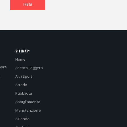
INVIA
SITEMAP:
Home
mpre
Atletica Leggera
Altri Sport
i
Arredo
Pubblicità
Abbigliamento
Manutenzione
Azienda