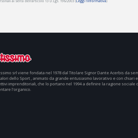
onali ai sensi dell'articolo 13 D.Lgs. 196/2003 (
Leggi l'informativa
)
issimo srl viene fondata nel 1978 dal Titolare Signor Dante Acerbis da se
valori dello Sport , animato da grande entusiasmo lavorativo e con chiari e
ttivi imprenditoriali, che lo portano nel 1994 a definire la ragione sociale d
ntare l'organico.