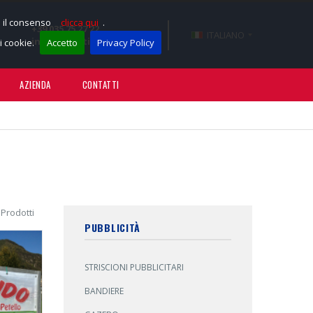
e il consenso
clicca qui
.
+39 035 75 27 22
ITALIANO
info@sportissimotnt.it
 cookie.
Accetto
Privacy Policy
AZIENDA
CONTATTI
 Prodotti
PUBBLICITÀ
STRISCIONI PUBBLICITARI
BANDIERE