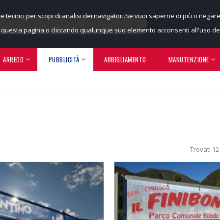
ie tecnici per scopi di analisi dei navigatori.Se vuoi saperne di più o negar
uesta pagina o cliccando qualunque suo elemento acconsenti all'uso dei
ARREDO
PUBBLICITÀ
ABBIGLIAMENTO
MANUTENZIONE
Trovati 12