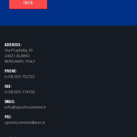
INVIA
ADDRESS:
Via Pradella,10
24021 ALBINO
BERGAMO, ITALY
PHONE:
(+39) 035-752722
FAX:
(+39) 035-774102
EMAIL:
info@sportissimotnt.it
PEC:
sportissimotnt@pec.it