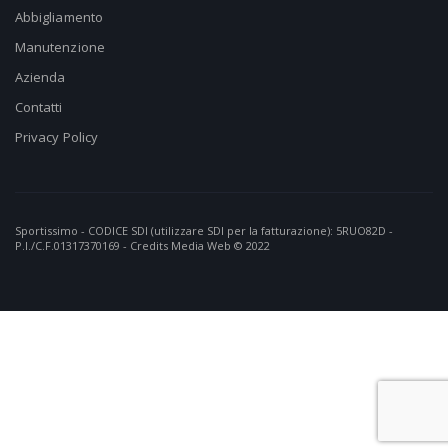
Abbigliamento
Manutenzione
Azienda
Contatti
Privacy Policy
Sportissimo - CODICE SDI (utilizzare SDI per la fatturazione): 5RUO82D -
P.I./C.F.01317370169 - Credits
Media Web
© 2022