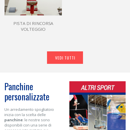
PISTA DI RINCORSA
VOLTEGGIO
VEDI TUTTI
Panchine
personalizzate
Un arredamento spogliatoio
inizia con la scelta delle
panchine
: le nostre sono
disponibili con una serie di