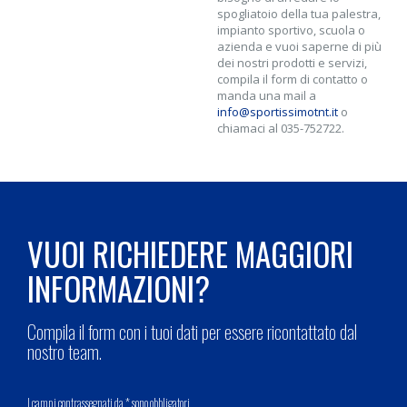
spogliatoio della tua palestra,
impianto sportivo, scuola o
azienda e vuoi saperne di più
dei nostri prodotti e servizi,
compila il form di contatto o
manda una mail a
info@sportissimotnt.it
o
chiamaci al 035-752722.
VUOI RICHIEDERE MAGGIORI
INFORMAZIONI?
Compila il form con i tuoi dati per essere ricontattato dal
nostro team.
I campi contrassegnati da * sono obbligatori