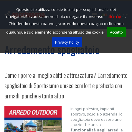
Questo sito utilizza cookie tecnici per scopi di analisi dei
ITALIANO
navigatori.Se vuoi saperne di più o negare il consenso
clicca qui
.
Chiudendo questo banner, scorrendo questa pagina o cliccando
qualunque suo elemento acconsenti all'uso dei cookie.
Accetto
Privacy Policy
Arredamento spogliatoio
Come riporre al meglio abiti e attrezzatura? L’arredamento
spogliatoio di Sportissimo unisce comfort e praticità con
armadi, panche e tanto altro
In ogni palestra, impianti
sportivo, scuola o azienda, lo
spogliatoio deve essere uno
spazio che unisce
funzionalità negli arredi
e