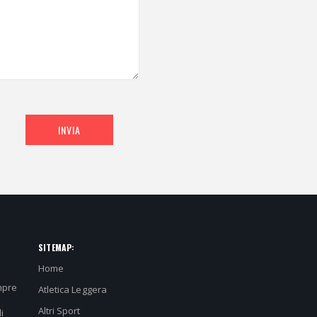
INVIA
SITEMAP:
Home
mpre
Atletica Leggera
Altri Sport
i