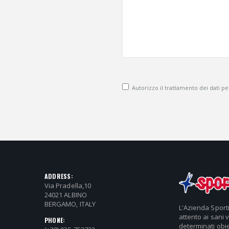
Autorizzo il trattamento dei dati pers
ADDRESS:
Via Pradella,10
24021 ALBINO
BERGAMO, ITALY
L'Azienda Sport
attento ai sani 
PHONE:
determinati obie