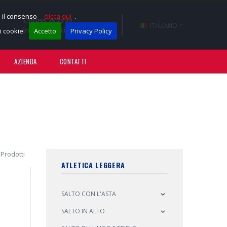
e il consenso
clicca qui
.
+39 035 75 27 22
ITALIANO
info@sportissimotnt.it
 cookie.
Accetto
Privacy Policy
AZIENDA
CONTATTI
 Prodotti
ATLETICA LEGGERA
SALTO CON L'ASTA
SALTO IN ALTO