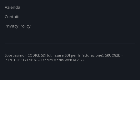
Azienda
Contatti
Privacy Policy
Sportissimo - CODICE SDI (utilizzare SDI per la fatturazione): 5RUO82D -
P.I./C.F.01317370169 - Credits
Media Web
© 2022