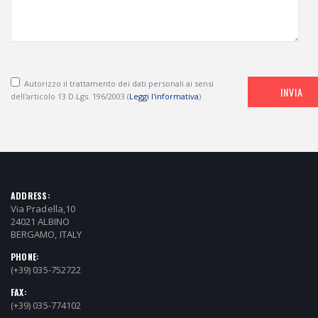
Autorizzo il trattamento dei dati personali ai sensi
INVIA
dell'articolo 13 D.Lgs. 196/2003 (
Leggi l'informativa
)
ADDRESS:
Via Pradella,10
24021 ALBINO
BERGAMO, ITALY
PHONE:
(+39) 035-752722
FAX:
(+39) 035-774102